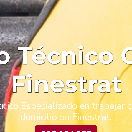
io Técnico 
Finestrat
nico Especializado en trabajar 
domicilio en Finestrat.